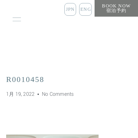
BOOK NOW
JPN
ENG
宿泊予約
R0010458
1月 19, 2022
No Comments