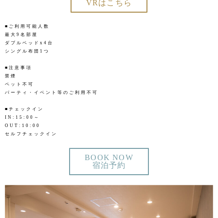
VRはこちら
■ご利用可能人数
最大9名部屋
ダブルベッドx4台
シングル布団1つ
■注意事項
禁煙
ペット不可
パーティ・イベント等のご利用不可
■チェックイン
IN:15:00～
OUT:10:00
セルフチェックイン
BOOK NOW
宿泊予約