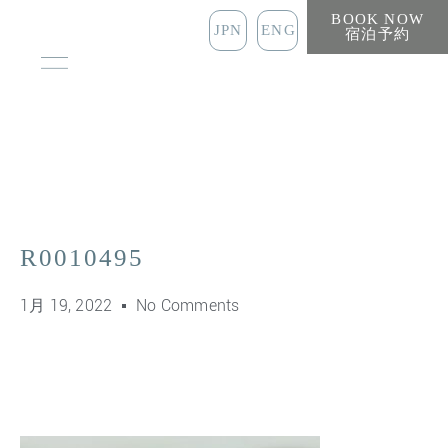
BOOK NOW
JPN
ENG
宿泊予約
R0010495
1月 19, 2022
No Comments