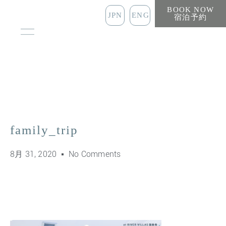
BOOK NOW
JPN
ENG
宿泊予約
family_trip
8月 31, 2020
No Comments