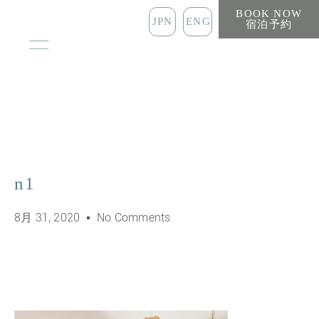
BOOK NOW
JPN
ENG
宿泊予約
n1
8月 31, 2020
No Comments