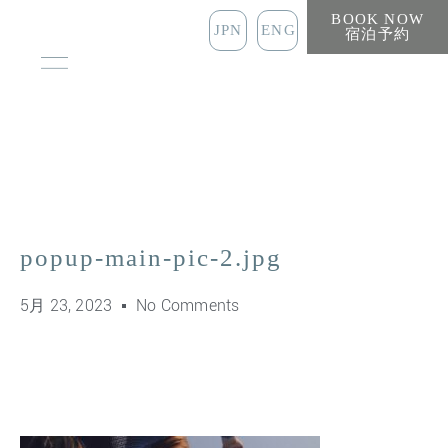
BOOK NOW
JPN
ENG
宿泊予約
popup-main-pic-2.jpg
5月 23, 2023
No Comments