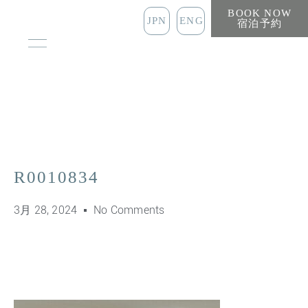
BOOK NOW
JPN
ENG
宿泊予約
R0010834
3月 28, 2024
No Comments