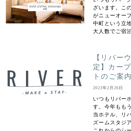
ざいます。この
がニューオー
中町という立地
大人数でご宿
【リバー
定】カー
トのご案
2023年2月26日
いつもリバー
す。今年もも
当ホテル、リ
ズームスタジア
これからのシ